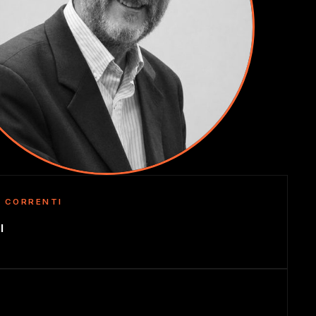
I CORRENTI
l
I