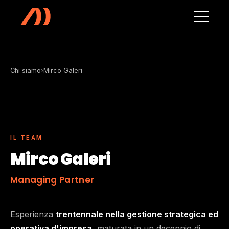
Vai al contenuto principale
Chi siamo
›
Mirco Galeri
IL TEAM
Mirco Galeri
Managing Partner
Esperienza
trentennale nella gestione strategica ed
operativa d'impresa
, maturata in un decennio di