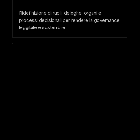
Ridefinizione di ruoli, deleghe, organi e
processi decisionali per rendere la governance
leggibile e sostenibile.
SHAREHOLDER AGREEMENTS
Patti tra soci e regole di
convivenza
Costruiamo cornici chiare per diritti,
trasferibilità, deadlock, exit e governo della
relazione tra soci.
SUCCESSION