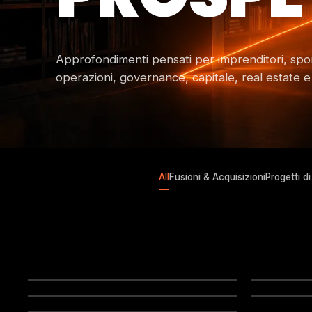
Approfondimenti pensati per imprenditori, spon
operazioni, governance, capitale, real estate e s
All
Fusioni & Acquisizioni
Progetti d
FUSIONI & ACQUISIZIONI
FUSION