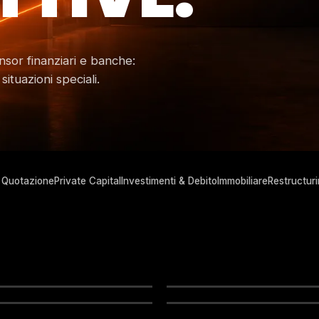
sor finanziari e banche:
ituazioni speciali.
i Quotazione
Private Capital
Investimenti & Debito
Immobiliare
Restructur
I & ACQUISIZIONI
INVESTIMENTI & DEBITO