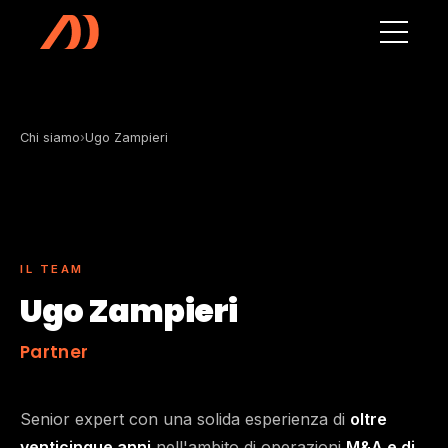
Vai al contenuto principale
Chi siamo
›
Ugo Zampieri
IL TEAM
Ugo Zampieri
Partner
Senior expert con una solida esperienza di
oltre
venticinque anni
nell'ambito di operazioni
M&A e di