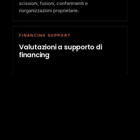
scissioni, fusioni, conferimenti e
riorganizzazioni proprietarie.
FINANCING SUPPORT
Valutazioni a supporto di
financing
Lettura indipendente di equity value, business
value e assunzioni economico-finanziarie in
operazioni di finanziamento o ristrutturazione.
COMPLEX ASSETS
Asset complessi e
partecipazioni