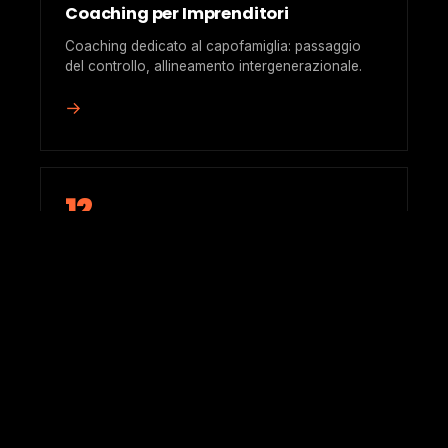
Coaching per Imprenditori
Coaching dedicato al capofamiglia: passaggio
del controllo, allineamento intergenerazionale.
→
12
Accesso al deal flow
Selezione di Private Equity, Private Debt,
Immobiliare e co-investimento dalle practice
Montesino.
→