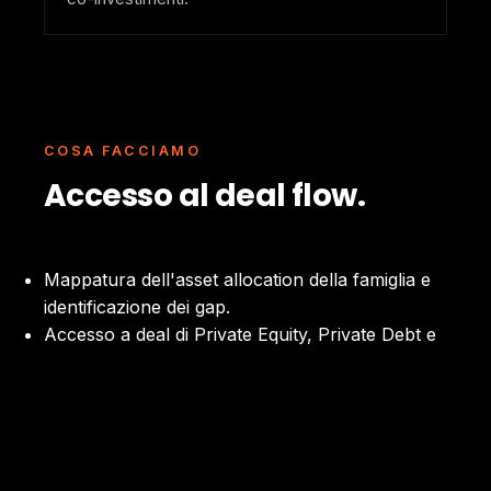
COSA FACCIAMO
Accesso al deal flow.
Mappatura dell'asset allocation della famiglia e
identificazione dei gap.
Accesso a deal di Private Equity, Private Debt e
Immobiliare originati dalle practice Montesino.
Co-investimento al fianco delle practice in
operazioni selezionate.
Coordinamento con i gestori esterni della
famiglia per l'integrazione nel portafoglio.