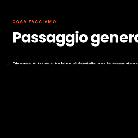
COSA FACCIAMO
Passaggio genera
Disegno di trust e holding di famiglia per la transizion
Donazioni con riserva di usufrutto e altri strumenti di 
Disparity management tra rami familiari (eredi attivi vs.
Coordinamento fiscale del passaggio (imposte di dona