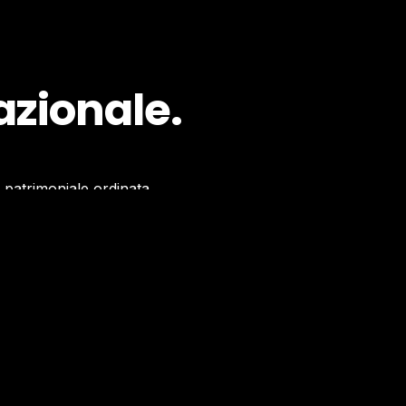
zionale.
e patrimoniale ordinata.
transito intergenerazionale.
 passivi).
zione e successione).